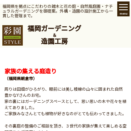
福岡県を拠点にこだわりの雑木と花の庭・自然風庭園・ナチ
ュラルガーデニングを御提案。
外構・造園の設計施工から一
menu
貫した管理まで。
福岡ガーデニング
＆
造園工房
家族の集える庭造り
（福岡県朝倉市）
周りは田畑がひろがり、眼前には美し稜線の山々に囲まれた自然
豊かなYさんのお宅。
家の裏にはガーデニングスペースとして、思い思いの木や花々を植
えてありました。
ご家族みなさんとても植物が好きなのがとても伝わってきました。
その裏庭の整備のご相談を頂き、３世代の家族が集えて楽しめる空