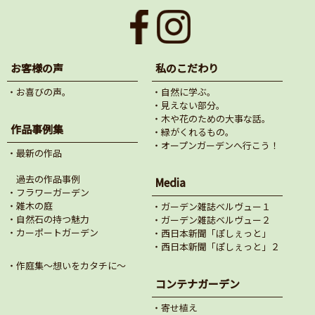
お客様の声
私のこだわり
・お喜びの声。
・自然に学ぶ。
・見えない部分。
・木や花のための大事な話。
作品事例集
・緑がくれるもの。
・オープンガーデンへ行こう！
・最新の作品
過去の作品事例
Media
・フラワーガーデン
・雑木の庭
・ガーデン雑誌ベルヴュー１
・自然石の持つ魅力
・ガーデン雑誌ベルヴュー２
・カーポートガーデン
・西日本新聞「ぽしぇっと」
・西日本新聞「ぽしぇっと」２
・作庭集～想いをカタチに～
コンテナガーデン
・寄せ植え