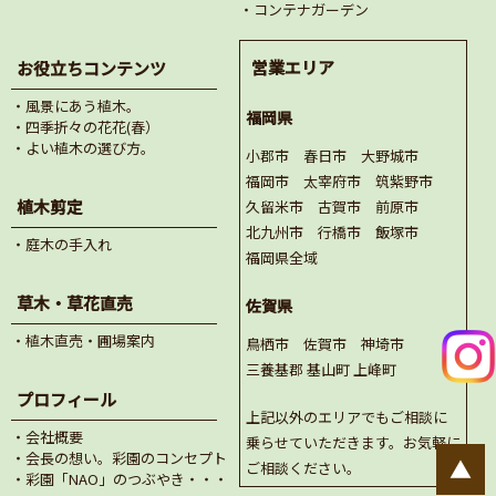
・コンテナガーデン
営業エリア
お役立ちコンテンツ
・風景にあう植木。
福岡県
・四季折々の花花(春）
・よい植木の選び方。
小郡市 春日市 大野城市
福岡市 太宰府市 筑紫野市
植木剪定
久留米市 古賀市 前原市
北九州市 行橋市 飯塚市
・庭木の手入れ
福岡県全域
草木・草花直売
佐賀県
・植木直売・圃場案内
鳥栖市 佐賀市 神埼市
三養基郡 基山町 上峰町
プロフィール
上記以外のエリアでもご相談に
・会社概要
乗らせていただきます。お気軽に
・会長の想い。彩園のコンセプト
▲
ご相談ください。
・彩園「NAO」のつぶやき・・・