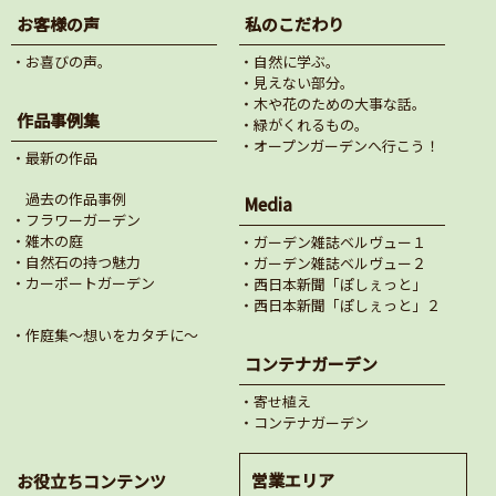
お客様の声
私のこだわり
・お喜びの声。
・自然に学ぶ。
・見えない部分。
・木や花のための大事な話。
作品事例集
・緑がくれるもの。
・オープンガーデンへ行こう！
・最新の作品
過去の作品事例
Media
・フラワーガーデン
・雑木の庭
・ガーデン雑誌ベルヴュー１
・自然石の持つ魅力
・ガーデン雑誌ベルヴュー２
・カーポートガーデン
・西日本新聞「ぽしぇっと」
・西日本新聞「ぽしぇっと」２
・作庭集～想いをカタチに～
コンテナガーデン
・寄せ植え
・コンテナガーデン
営業エリア
お役立ちコンテンツ