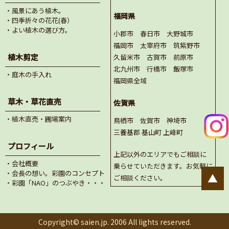
・風景にあう植木。
福岡県
・四季折々の花花(春）
・よい植木の選び方。
小郡市 春日市 大野城市
福岡市 太宰府市 筑紫野市
植木剪定
久留米市 古賀市 前原市
北九州市 行橋市 飯塚市
・庭木の手入れ
福岡県全域
草木・草花直売
佐賀県
・植木直売・圃場案内
鳥栖市 佐賀市 神埼市
三養基郡 基山町 上峰町
プロフィール
上記以外のエリアでもご相談に
・会社概要
乗らせていただきます。お気軽に
・会長の想い。彩園のコンセプト
▲
ご相談ください。
・彩園「NAO」のつぶやき・・・
Copyright© saien.jp. 2006 All lights reserved.