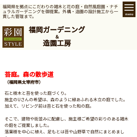
福岡県を拠点にこだわりの雑木と花の庭・自然風庭園・ナチ
ュラルガーデニングを御提案。
外構・造園の設計施工から一
menu
貫した管理まで。
福岡ガーデニング
＆
造園工房
苔庭。森の散歩道
（福岡県太宰府市）
石と樹木と苔を使った庭づくり。
施主のUさんの希望は、森のように緑あふれる木立の庭でした。
加えて、リビング前は苔と石を使った和の庭。
そこで、建物や街並みに配慮し、施主様ご希望の彩りのある雑木
の庭をご提案しました。
落葉樹を中心に植え、足もとは苔や山野草で自然にまとめまし