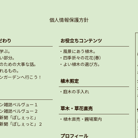
個人情報保護方針
だわり
お役立ちコンテンツ
学ぶ。
・風景にあう植木。
い部分。
・四季折々の花花(春）
のための大事な話。
・よい植木の選び方。
れるもの。
ンガーデンへ行こう！
植木剪定
・庭木の手入れ
ン雑誌ベルヴュー１
草木・草花直売
ン雑誌ベルヴュー２
新聞「ぽしぇっと」
・植木直売・圃場案内
新聞「ぽしぇっと」２
プロフィール