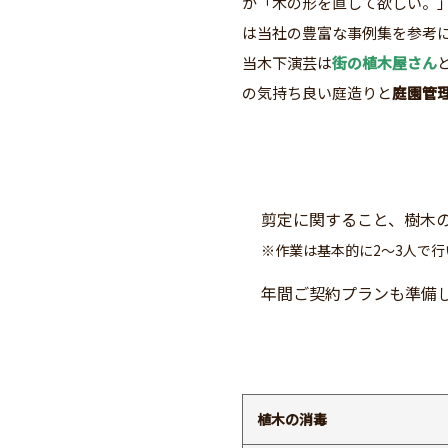
か「木の形を直して欲しい。
は当社の豊富な事例集を参考
当木下演芸は
街の植木屋さん
の気持ち良い庭造りと
庭園管
剪定に関すること、樹木
※作業は基本的に2〜3人で
年間ご契約プランも準備
植木の消毒