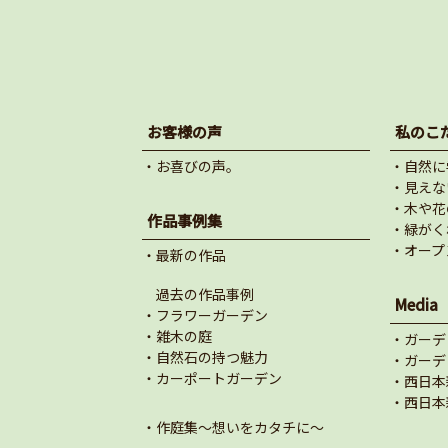
お客様の声
私のこ
・お喜びの声。
・自然に
・見えな
・木や花
作品事例集
・緑がく
・オープ
・最新の作品
過去の作品事例
Media
・フラワーガーデン
・雑木の庭
・ガーデ
・自然石の持つ魅力
・ガーデ
・カーポートガーデン
・西日本
・西日本
・作庭集～想いをカタチに～