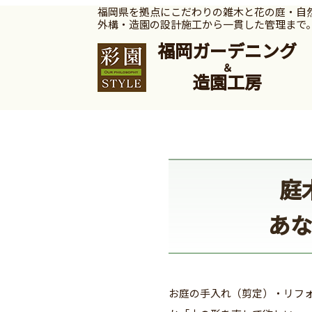
福岡県を拠点にこだわりの雑木と花の庭・自
外構・造園の設計施工から一貫した管理まで
福岡ガーデニング
＆
造園工房
庭
あ
お庭の手入れ（剪定）・リフ