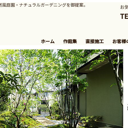
然風庭園・ナチュラルガーデニングを御提案。
お
。
TE
ホーム
作庭集
直接施工
お客様