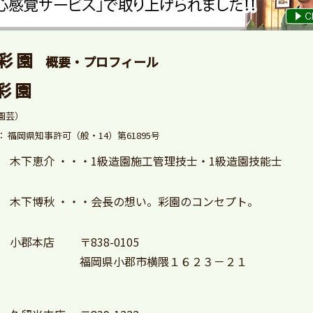
彩 園
概要・プロフィール
彩 園
園芸）
 福岡県知事許可（般・14）第61895号
木下恵介 ・・・1級造園施工管理技士・1級造園技能士
木下博秋 ・・・
会長の想い。彩園のコンセプト。
小郡本店
〒838-0105
福岡県小郡市横隈１６２３－２１